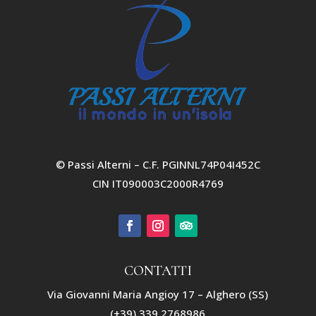
© Passi Alterni – C.F. PGINNL74P04I452C
CIN IT090003C2000R4769
CONTATTI
Via Giovanni Maria Angioy 17 – Alghero (SS)
(+39) 339 2768986