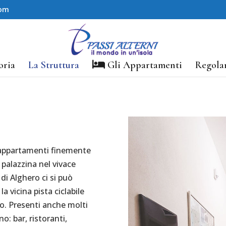
com
oria
La Struttura
Gli Appartamenti
Regola
i appartamenti finemente
a palazzina nel vivace
di Alghero ci si può
la vicina pista ciclabile
o. Presenti anche molti
o: bar, ristoranti,