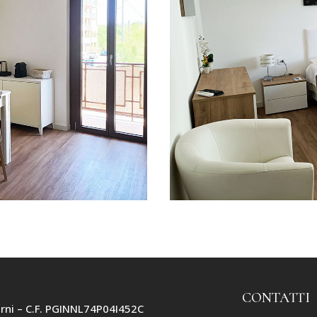
CONTATTI
erni – C.F. PGINNL74P04I452C